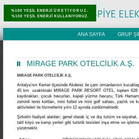
%100 YEŞİL ENERJİ
ÜRETİYORUZ.
%100 YEŞİL ENERJİ KULLANIYORUZ.
ANA SAYFA
GRUP Şİ
MIRAGE PARK OTELCİLİK A.Ş.
MIRAGE PARK OTELCİLİK A.Ş.
Antalya’nın Kemer ilçesinde Akdeniz ile çam ormanlarının kucaklaşt
45 km. uzaklıktaki MIRAGE PARK RESORT OTEL, toplam 628 oda 
kaydırakları, çocuk havuzları, kapalı yüzme havuzu, Türk Hamamı
zeminli tenis kortları, mini futbol ve mini golf sahası, yazlık ve 
aktiviteleri ile hizmetlerini yılın 12 ayında sürdürmektedir.
Şirketin faaliyet alanları; genel olarak iç ve dış turizm ve seyahat,
tatil köyü ve kamp yerleri gibi turistik tesisleri inşa etme ve işletme
yürütmektir.