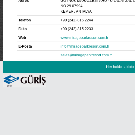
Adres
GÖYNÜK MAHALLESİ AHU - ÜNAL AYSAL 
NO.29 07994
KEMER / ANTALYA
Telefon
+90 (242) 815 2244
Faks
+90 (242) 815 2233
Web
www.mirageparkresort.com.tr
E-Posta
info@mirageparkresort.com.tr
sales@mirageparkresort.com.tr
Her hakkı saklıd